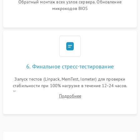
Обратный монтаж всех узлов сервера. Обновление
микрокодов BIOS
6. Финальное стресс-тестирование
Запуск тестов (Linpack, MemTest, Iometer) для проверки
стабильности при 100% нагрузке в течение 12-24 часов.
Контроль температурных режимов, проверка отсутствия
Подробнее
троттлинга и подготовка сервера к выдаче.