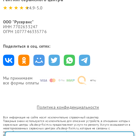
4.9-5.0
ООО "Русервис"
ИНН 7702633247
ОГРН 1077746335776
Поделиться в соц. сетях:
Мы принимаем
все формы оплаты
Политика конфиденциальности
Вся информация на сайте носит исключительно справочный характер.
Товарные знаки используются исключительно для описания устройств, в отношении которых
сервисные центры ufa.dexp-fixim.ru предоставляют услуги по ремонту. Услуги оказываются в
неавторизованных сервисных центрах ufa.dexp-fixim.ru, которые не связаны с
правообладателями товарных знаков или их официальными представителями.
Ремонт осуществляется для устройств, уже введенных в гражданский оборот в соответствии