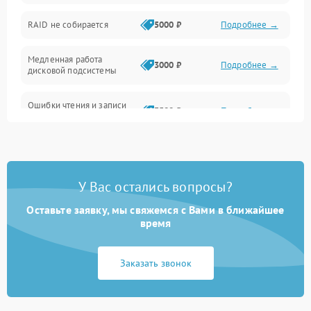
Оперативная память
RAID не собирается
5000 ₽
Подробнее →
Корпус и механика
Медленная работа
3000 ₽
Подробнее →
дисковой подсистемы
Контроллеры и интерфейсы
Ошибки чтения и записи
Виртуализация и сервисы
3500 ₽
Подробнее →
данных
Влага и внешние воздействия
Потеря данных
5000 ₽
Подробнее →
Программные сбои
У Вас остались вопросы?
Оставьте заявку, мы свяжемся с Вами в ближайшее
Общие поломки
время
Система охлаждения
Заказать звонок
Режим работы