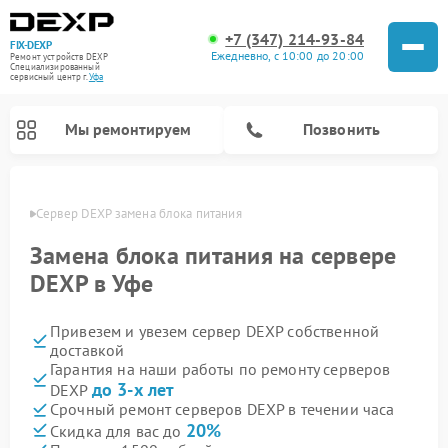
+7 (347) 214-93-84
FIX-DEXP
Ежедневно, с 10:00 до 20:00
Ремонт устройств DEXP
Специализированный
cервисный центр г.
Уфа
Мы ремонтируем
Позвонить
в Уфе
Сервер DEXP замена блока питания
Замена блока питания на сервере
DEXP в Уфе
Привезем и увезем сервер DEXP собственной
доставкой
Гарантия на наши работы по ремонту серверов
до 3-х лет
DEXP
Ремонт роботов-пылесосов DEXP
Ремонт стиральных машин DEXP
Ремонт электросамокатов DEXP
Ремонт видеорегистраторов DEXP
Срочный ремонт серверов DEXP в течении часа
20%
Скидка для вас до