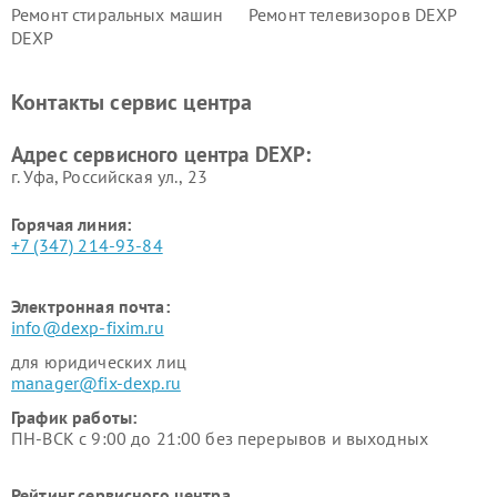
Ремонт стиральных машин
Ремонт телевизоров DEXP
DEXP
Ремонт холодильников DEXP
Ремонт электросамокатов
DEXP
Контакты сервис центра
Ремонт серверов DEXP
Ремонт мини пк DEXP
Адрес сервисного центра DEXP:
г. Уфа, Российская ул., 23
Горячая линия:
+7 (347) 214-93-84
Электронная почта:
info@dexp-fixim.ru
для юридических лиц
manager@fix-dexp.ru
График работы:
ПН-ВСК с 9:00 до 21:00 без перерывов и выходных
Рейтинг сервисного центра