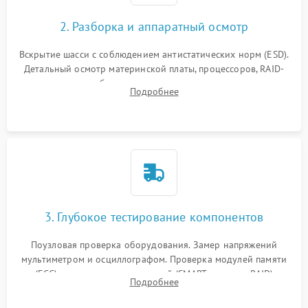
2. Разборка и аппаратный осмотр
Вскрытие шасси с соблюдением антистатических норм (ESD).
Детальный осмотр материнской платы, процессоров, RAID-
контроллеров и блоков питания на наличие термических
Подробнее
повреждений, прогаров или окислений.
3. Глубокое тестирование компонентов
Поузловая проверка оборудования. Замер напряжений
мультиметром и осциллографом. Проверка модулей памяти
(ECC) и состояния накопителей (SMART, массивы RAID)
Подробнее
специализированными диагностическими утилитами.