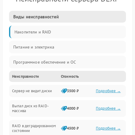
Виды неисправностей
Накопители и RAID
Питание и электрика
Программное обеспечение и ОС
Неисправности
Стоимость
Охлаждение и температура
Сервер не видит диски
3500 ₽
Подробнее →
Материнская плата и процессор
Выпал диск из RAID-
Сеть и коммуникации
4000 ₽
Подробнее →
массива
BIOS / прошивки
RAID в деградированном
4500 ₽
Подробнее →
состоянии