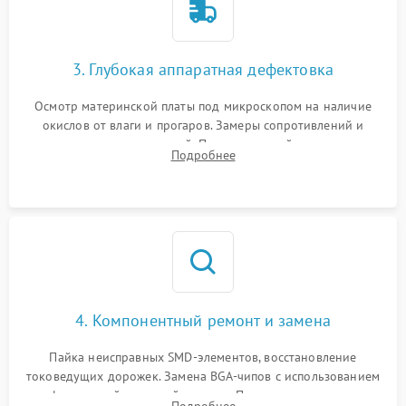
3. Глубокая аппаратная дефектовка
Осмотр материнской платы под микроскопом на наличие
окислов от влаги и прогаров. Замеры сопротивлений и
дежурных напряжений. Проверка цепей питания,
Подробнее
мультиконтроллера, процессора и видеочипа.
4. Компонентный ремонт и замена
Пайка неисправных SMD-элементов, восстановление
токоведущих дорожек. Замена BGA-чипов с использованием
инфракрасной паяльной станции. Прошивка микросхемы
Подробнее