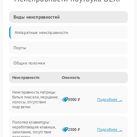
Виды неисправностей
Аппаратные неисправности
Порты
Общие поломки
Неисправности
Стоимость
Устройства
Неисправность матрицы:
Программные ошибки
битые пиксели, мерцание,
5000 ₽
Подробнее →
полосы, отсутствие
подсветки
Электрические и системные сбои
Поломка клавиатуры:
Интерфейсные проблемы
неработающие клавиши,
2500 ₽
Подробнее →
залипание, отсутствие
подсветки