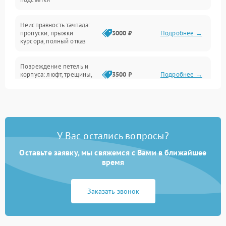
Батарея
Неисправность тачпада:
Сеть и интернет
пропуски, прыжки
3000 ₽
Подробнее →
курсора, полный отказ
Система охлаждения
Повреждение петель и
корпуса: люфт, трещины,
3500 ₽
Подробнее →
деформация
Проблемы аккумулятора:
быстрая разрядка,
2500 ₽
Подробнее →
невозможность зарядки,
вздутие
У Вас остались вопросы?
Оставьте заявку, мы свяжемся с Вами в ближайшее
Неисправность зарядного
время
устройства или разъёма
2000 ₽
Подробнее →
питания
Заказать звонок
Перегрев из‑за пыли,
износа термопасты или
2500 ₽
Подробнее →
неисправности кулера