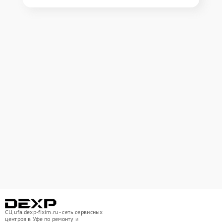
СЦ ufa.dexp-fixim.ru - сеть сервисных
центров в Уфе по ремонту и