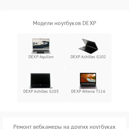
Выход из строя SSD или
HDD: медленная загрузка,
3000 ₽
Подробнее →
ошибки чтения,
пропадание диска
Модели ноутбуков DEXP
Неисправность
оперативной памяти:
2000 ₽
Подробнее →
вылеты приложений,
синие экраны
DEXP Aquilon
DEXP Achilles G102
Проблемы Wi‑Fi или
2500 ₽
Подробнее →
Bluetooth модулей
DEXP Achilles G103
DEXP Athena T116
Ремонт вебкамеры на других ноутбуках