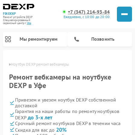
+7 (347) 214-93-84
FIX-DEXP
Ежедневно, с 10:00 до 20:00
Ремонт устройств DEXP
Специализированный
cервисный центр г.
Уфа
Мы ремонтируем
Позвонить
в Уфе
Ноутбук DEXP ремонт вебкамеры
Ремонт вебкамеры на ноутбуке
DEXP в Уфе
Привезем и увезем ноутбук DEXP собственной
доставкой
Гарантия на наши работы по ремонту ноутбуков
до 3-х лет
DEXP
Ремонт роботов-пылесосов DEXP
Ремонт стиральных машин DEXP
Ремонт электросамокатов DEXP
Ремонт видеорегистраторов DEXP
Срочный ремонт ноутбуков DEXP в течении часа
20%
Скидка для вас до