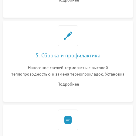
BIOS или замена поврежденных портов USB
5. Сборка и профилактика
Нанесение свежей термопасты с высокой
теплопроводностью и замена термопрокладок. Установка
системы охлаждения, подключение всех внутренних
Подробнее
шлейфов, модулей памяти и накопителей. Предварительная
сборка корпуса.