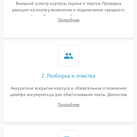
Внешний осмотр корпуса, экрана и портов. Проверка
реакции на кнопку включения и подключение зарядного
устройства. Оценка потребления тока с помощью
Подробнее
лабораторного блока питания для локализации проблемы.
2. Разборка и очистка
Аккуратное вскрытие корпуса и обязательное отключение
шлейфа аккумулятора для обесточивания платы. Демонтаж
системы охлаждения, очистка кулера от пыли и удаление
Подробнее
высохшей термопасты с кристаллов чипов.