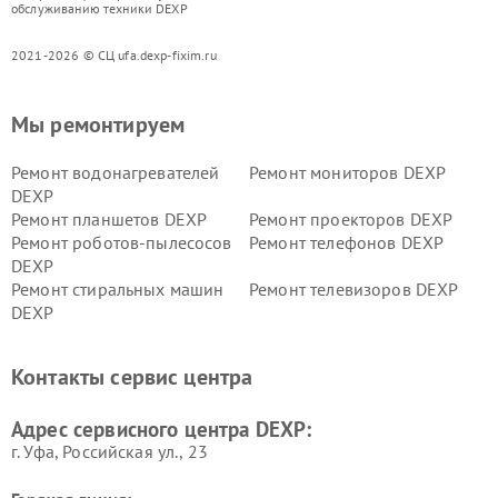
обслуживанию техники DEXP
2021-2026 © СЦ ufa.dexp-fixim.ru
Мы ремонтируем
Ремонт водонагревателей
Ремонт мониторов DEXP
DEXP
Ремонт планшетов DEXP
Ремонт проекторов DEXP
Ремонт роботов-пылесосов
Ремонт телефонов DEXP
DEXP
Ремонт стиральных машин
Ремонт телевизоров DEXP
DEXP
Ремонт холодильников DEXP
Ремонт электросамокатов
DEXP
Контакты сервис центра
Ремонт серверов DEXP
Ремонт мини пк DEXP
Адрес сервисного центра DEXP:
г. Уфа, Российская ул., 23