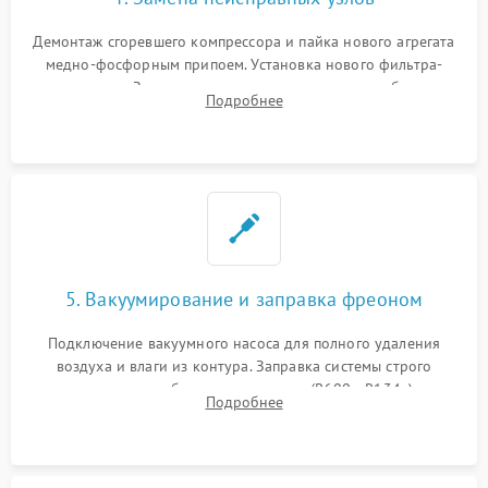
Демонтаж сгоревшего компрессора и пайка нового агрегата
медно-фосфорным припоем. Установка нового фильтра-
осушителя. Замена изношенных вентиляторов обдува,
Подробнее
сломанных заслонок или поврежденных дверных петель.
5. Вакуумирование и заправка фреоном
Подключение вакуумного насоса для полного удаления
воздуха и влаги из контура. Заправка системы строго
дозированным объемом хладагента (R600a, R134a) по
Подробнее
электронным весам. Контроль рабочего давления в системе.