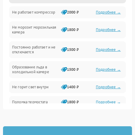
Не работает компрессор
2000 ₽
Подробнее →
Электропитание
Не морозит морозильная
Дренаж
1800 ₽
Подробнее →
камера
Оттайка
Постоянно работает и не
1500 ₽
Подробнее →
отключается
Программное обеспечение
Образование льда в
1500 ₽
Подробнее →
холодильной камере
Не горит свет внутри
1400 ₽
Подробнее →
Поломка термостата
1800 ₽
Подробнее →
Не работает вентилятор
1800 ₽
Подробнее →
Поломка системы No Frost
2600 ₽
Подробнее →