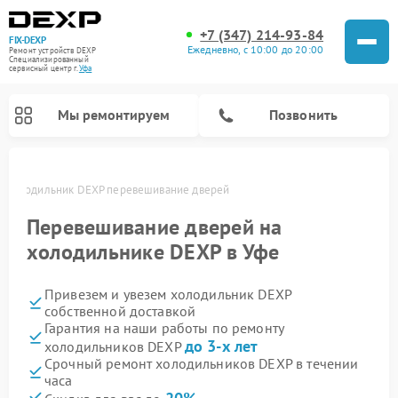
+7 (347) 214-93-84
FIX-DEXP
Ежедневно, с 10:00 до 20:00
Ремонт устройств DEXP
Специализированный
cервисный центр г.
Уфа
Мы ремонтируем
Позвонить
е
Холодильник DEXP перевешивание дверей
Перевешивание дверей на
холодильнике DEXP в Уфе
Привезем и увезем холодильник DEXP
собственной доставкой
Гарантия на наши работы по ремонту
до 3-х лет
холодильников DEXP
Ремонт роботов-пылесосов DEXP
Ремонт стиральных машин DEXP
Ремонт электросамокатов DEXP
Ремонт видеорегистраторов DEXP
Срочный ремонт холодильников DEXP в течении
часа