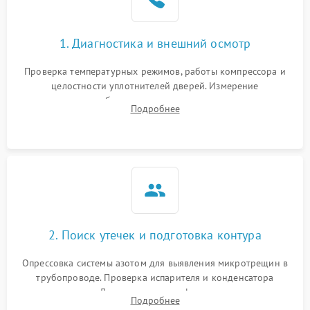
1. Диагностика и внешний осмотр
Проверка температурных режимов, работы компрессора и
целостности уплотнителей дверей. Измерение
сопротивления обмоток мотора, проверка термостата и
Подробнее
считывание кодов ошибок с электронного дисплея.
2. Поиск утечек и подготовка контура
Опрессовка системы азотом для выявления микротрещин в
трубопроводе. Проверка испарителя и конденсатора
течеискателем. Демонтаж старого фильтра-осушителя и
Подробнее
продувка капиллярной трубки для устранения засоров.