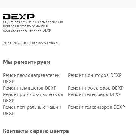
СЦ ufa.dexp-fixim.ru - сеть сервисных
центров в Уфе по ремонту и
обслуживанию техники DEXP
2021-2026 © СЦ ufa.dexp-fixim.ru
Мы ремонтируем
Ремонт водонагревателей
Ремонт мониторов DEXP
DEXP
Ремонт планшетов DEXP
Ремонт проекторов DEXP
Ремонт роботов-пылесосов
Ремонт телефонов DEXP
DEXP
Ремонт стиральных машин
Ремонт телевизоров DEXP
DEXP
Ремонт холодильников DEXP
Ремонт электросамокатов
DEXP
Контакты сервис центра
Ремонт серверов DEXP
Ремонт мини пк DEXP