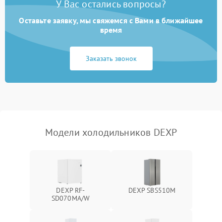
У Вас остались вопросы?
Оставьте заявку, мы свяжемся с Вами в ближайшее
Образование конденсата
1800 ₽
Подробнее →
на стенках
время
Сбой в работе инвертора
2100 ₽
Подробнее →
Заказать звонок
Запах горелого при
2000 ₽
Подробнее →
работе
Не включается
1000 ₽
Подробнее →
холодильник
Модели холодильников DEXP
Проблемы с системой
автоматической
1800 ₽
Подробнее →
разморозки
DEXP RF-
DEXP SBS510M
SD070MA/W