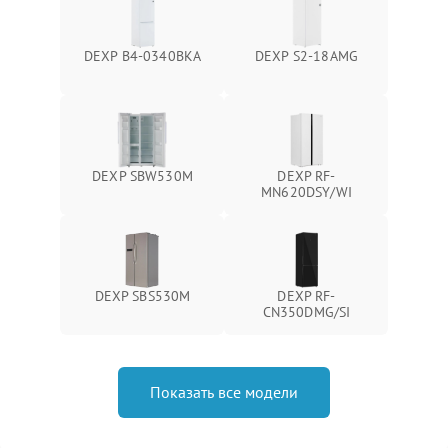
DEXP B4-0340BKA
DEXP S2-18AMG
DEXP SBW530M
DEXP RF-
MN620DSY/WI
DEXP SBS530M
DEXP RF-
CN350DMG/SI
Показать все модели