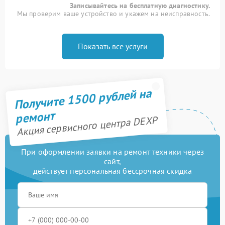
Записывайтесь на бесплатную диагностику.
Мы проверим ваше устройство и укажем на неисправность.
Показать все услуги
Получите 1500 рублей на
ремонт
Акция сервисного центра DEXP
При оформлении заявки на ремонт техники через
сайт,
действует персональная бессрочная скидка